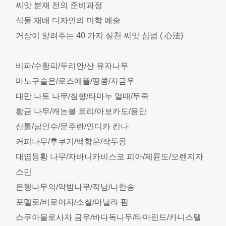
씨앗 분재 전의 준비과정
식물 재배 디자인의 미학 예술
거장이 알려주는 40 가지 실천 씨앗 심법 ( 心法)
비파/수황피/두리안/산 유자나무
마노구슬은/로즈애플/땅콩/자금우
대만 나토 나무/침향/타마누 열매/무죽
황금 나무/캐논볼 트리/아보카도/용안
산톨/남인수/문주란/인디카 칸나
커피나무/후쿠기/백합은/작두콩
대엽등황 나무/자바니카비스코 피아/제륜도/오렌지자
스민
은행나무의/약밤나무/적남/나한송
포멜로/비로야자/소철/마닐라 팜
스쿠아물로사자 금우/바다독나무/타마린드/카니스텔