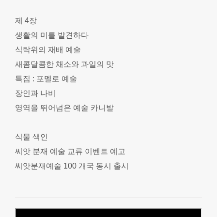
제 4장
생활의 미를 발견하다
식탁위의 재배 예술
새콤달콤한 채소와 과일의 맛
특집 : 포멜로 예술
장인과 나비
영역을 뛰어넘은 예술 카니발
식물 색인
씨앗 분재 예술 교류 이벤트 예고
씨앗분재예술 100 개국 동시 출시