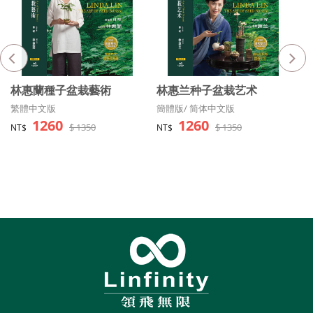
我 要 購 買
我 要 購 買
林惠蘭種子盆栽藝術
林惠兰种子盆栽艺术
T
繁體中文版
簡體版/ 简体中文版
英文
1260
1260
$ 1350
$ 1350
NT$
NT$
N