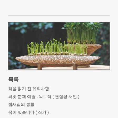
목록
책을 읽기 전 유의사항
씨앗 분재 예술 , 독보적 ( 편집장 서언 )
참새집의 봉황
꿈이 있습니다 ( 작가 )