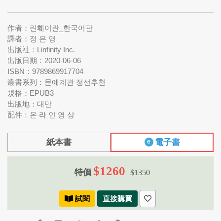
作者：린훼이란_한국어판
譯者：정 은 영
出版社：Linfinity Inc.
出版日期：2020-06-06
ISBN：9789869917704
叢書系列：문예계관 정선추천
規格：EPUB3
出版地：대만
配件：온 라 인 영 상
紙本書
電子書
e
$1260
特價
$1350
試閱
直接購買