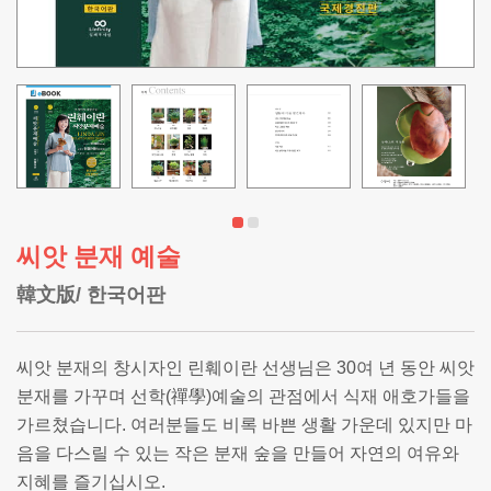
씨앗 분재 예술
韓文版/ 한국어판
씨앗 분재의 창시자인 린훼이란 선생님은 30여 년 동안 씨앗
분재를 가꾸며 선학(禪學)예술의 관점에서 식재 애호가들을
가르쳤습니다. 여러분들도 비록 바쁜 생활 가운데 있지만 마
음을 다스릴 수 있는 작은 분재 숲을 만들어 자연의 여유와
지혜를 즐기십시오.