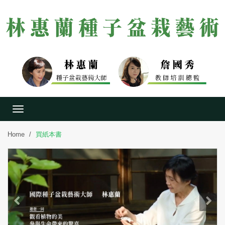
Toggle
navigation
Home
買紙本書