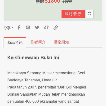
$1800
特價
$1800
即將發行
分享：
作者簡介
購物須知
商品特色
Keistimewaan Buku Ini
Mahakarya Seorang Master Internasional Seni
Budidaya Tanaman, Linda Lin
Pada tahun 2007, penerbitan “Dari Biji Menjadi
Bonsai Sangatlah Mudah” telah menghasilkan
penjualan 400.000 eksamplar yang sangat