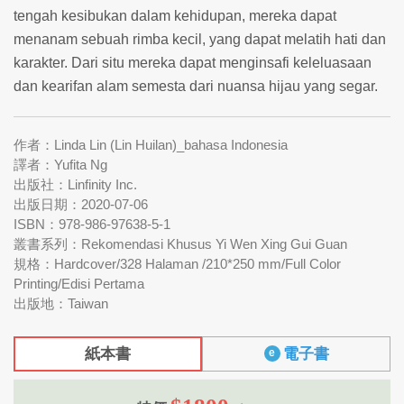
tengah kesibukan dalam kehidupan, mereka dapat
menanam sebuah rimba kecil, yang dapat melatih hati dan
karakter. Dari situ mereka dapat menginsafi keleluasaan
dan kearifan alam semesta dari nuansa hijau yang segar.
作者：Linda Lin (Lin Huilan)_bahasa Indonesia
譯者：Yufita Ng
出版社：Linfinity Inc.
出版日期：2020-07-06
ISBN：978-986-97638-5-1
叢書系列：Rekomendasi Khusus Yi Wen Xing Gui Guan
規格：Hardcover/328 Halaman /210*250 mm/Full Color
Printing/Edisi Pertama
出版地：Taiwan
紙本書
電子書
e